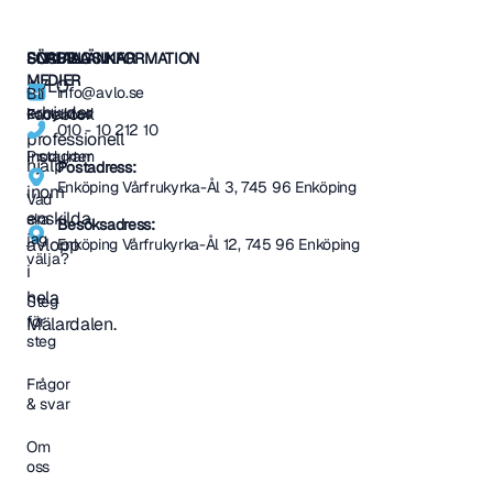
SNABBLÄNKAR
SOCIALA
FÖRETAGSINFORMATION
MEDIER
AVLO
info@avlo.se
Bli
erbjuder
kontaktad
Facebook
010 - 10 212 10
professionell
Produkter
Instagram
hjälp
Postadress:
Enköping Vårfrukyrka-Ål 3, 745 96 Enköping
inom
Vad
enskilda
ska
Besöksadress:
jag
avlopp
Enköping Vårfrukyrka-Ål 12, 745 96 Enköping
välja?
i
hela
Steg
för
Mälardalen.
steg
Frågor
& svar
Om
oss