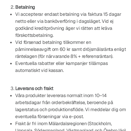
Betalning
Vi accepterar endast betalning via faktura 15 dagar
netto eller via banköverföring i dagsläget. Vid ej
godkänd kreditprövning äger vi rätten att kräva
förskottsbetalning.
Vid försenad betalning tillkommer en
påminnelseavgift om 60 kr samt dröjsmålsränta enligt
räntelagen (för närvarande 8% + referensräntan).
Eventuella rabatter eller kampanjer tillämpas
automatiskt vid kassan.
Leverans och frakt
Våra produkter levereras normalt inom 10–14
arbetsdagar från orderbekräftelse, beroende på
lagerstatus och produktionsflöde. Vi meddelar dig om
eventuella förseningar via e-post.
Frakt är fri inom Mälardalsregionen (Stockholm,
Uppsala, Södermanland, Västmanland och Örebro län).