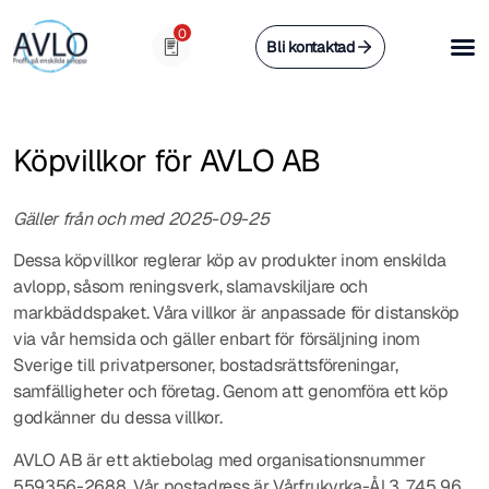
0
Bli kontaktad
Köpvillkor för AVLO AB
Gäller från och med 2025-09-25
Dessa köpvillkor reglerar köp av produkter inom enskilda
avlopp, såsom reningsverk, slamavskiljare och
markbäddspaket. Våra villkor är anpassade för distansköp
via vår hemsida och gäller enbart för försäljning inom
Sverige till privatpersoner, bostadsrättsföreningar,
samfälligheter och företag. Genom att genomföra ett köp
godkänner du dessa villkor.
AVLO AB är ett aktiebolag med organisationsnummer
559356-2688. Vår postadress är Vårfrukyrka-Ål 3, 745 96