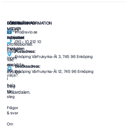
SNABBLÄNKAR
SOCIALA
FÖRETAGSINFORMATION
MEDIER
AVLO
info@avlo.se
Bli
erbjuder
kontaktad
Facebook
010 - 10 212 10
professionell
Produkter
Instagram
hjälp
Postadress:
Enköping Vårfrukyrka-Ål 3, 745 96 Enköping
inom
Vad
enskilda
ska
Besöksadress:
jag
avlopp
Enköping Vårfrukyrka-Ål 12, 745 96 Enköping
välja?
i
hela
Steg
för
Mälardalen.
steg
Frågor
& svar
Om