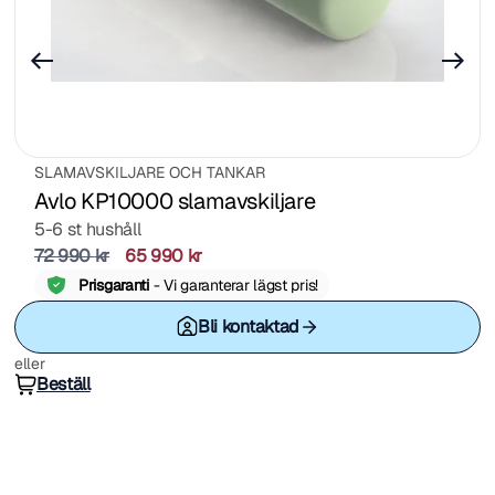
SLAMAVSKILJARE OCH TANKAR
Avlo KP10000 slamavskiljare
5-6 st hushåll
72 990
kr
65 990
kr
Prisgaranti
- Vi garanterar lägst pris!
Bli kontaktad
eller
Beställ