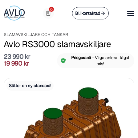
0
Bli kontaktad
Steg 
Vad s
Frågo
SLAMAVSKILJARE OCH TANKAR
Avlo RS3000 slamavskiljare
23 990
kr
Prisgaranti
- Vi garanterar lägst
19 990
kr
pris!
Sätter en ny standard!